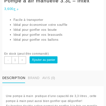
Pompe à air manuelle 3.3L – Intex
3,600
د.ج
Facile à transporter
Idéal pour économiser votre souffle
Idéal pour gonfler vos bouée
Ideal pour gonfler vos brassards
Idéal pour gonfler vos ballons
En stock (peut être commandé)
quantité
Ajouter au panier
-
+
de
Pompe
à
DESCRIPTION
BRAND
AVIS (0)
air
manuelle
3.3L
-
Une
pompe à main
pratique
d’une capacité de
3,3 litres
, cette
Intex
pompe à main peut aussi bien
gonfler
que
dégonfler!
Sa fonction
double action
permet de gonfler à la fois en montée