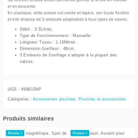
et en descente.
En plastique, cette pompe est
solide
et
légère
, son tuyau
flexible
et elle dispose de
3
embouts adaptables à
tous types
de valves.
Débit : 3.3Litres.
Type de Fonctionnement : Manuelle.
Longueur Tuyau : 1.1Mètres .
Dimension Gonfleur : 48cm .
3 Embouts de Gonflage s’adapte à la plupart des
valves.
UGS :
#68615NP
Catégories :
Accessoires piscines
,
Piscines et accessoires
Produits similaires
Promo !
Promo !