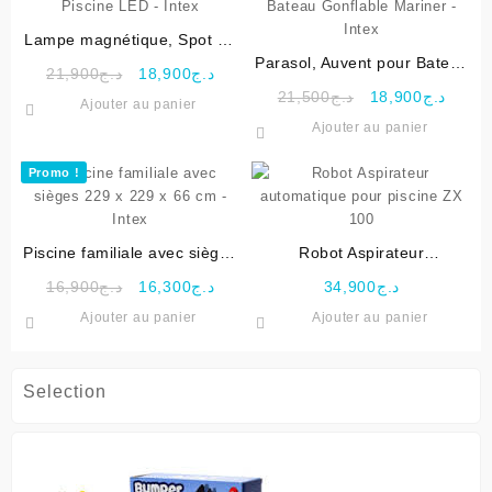
Lampe magnétique, Spot de
Piscine LED – Intex
Parasol, Auvent pour Bateau
Le
Le
21,900
د.ج
18,900
د.ج
Gonflable Mariner – Intex
prix
prix
Le
Le
21,500
د.ج
18,900
د.ج
Ajouter au panier
initial
actuel
prix
prix
Ajouter au panier
était :
est :
initial
actuel
د.ج21,900.
د.ج18,900.
était :
est :
Promo !
د.ج21,500.
Piscine familiale avec sièges
Robot Aspirateur
229 x 229 x 66 cm – Intex
automatique pour piscine ZX
Le
Le
16,900
د.ج
16,300
د.ج
34,900
د.ج
100
prix
prix
Ajouter au panier
Ajouter au panier
initial
actuel
était :
est :
د.ج16,300.
د.ج16,900.
Selection