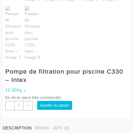
Pompe de filtration pour piscine C330
– Intex
12,500
د.ج
En stock (peut être commandé)
quantité
Ajouter au panier
-
+
de
Pompe
de
DESCRIPTION
BRAND
AVIS (0)
filtration