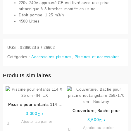
220v-240v approuvé CE est livré avec une prise
britannique à 3 broches montée en usine.
Débit pompe: 1,25 m3/h
4500 Litres
UGS :
#28602BS / 26602
Catégories :
Accessoires piscines
,
Piscines et accessoires
Produits similaires
Piscine pour enfants 114 X
25 cm -INTEX
Couverture, Bache pour
3,300
د.ج
piscine rectangulaire
3,600
د.ج
Ajouter au panier
259×170 cm – Bestway
Ajouter au panier