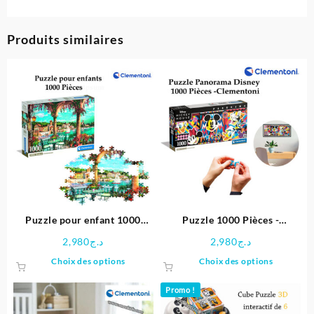
Produits similaires
Puzzle pour enfant 1000
Puzzle 1000 Pièces -
Pièces-Clementoni
Clementoni
2,980
د.ج
2,980
د.ج
Ce
Ce
Choix des options
Choix des options
produit
produit
a
a
Promo !
plusieurs
plusieu