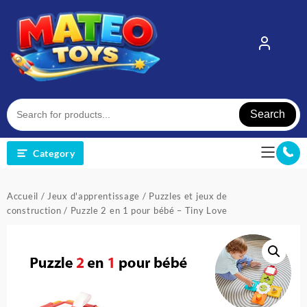
Skip
to
content
Search
Category
Accueil
/
Jeux d'apprentissage
/
Puzzles et jeux de
construction
/ Puzzle 2 en 1 pour bébé – Tiny Love