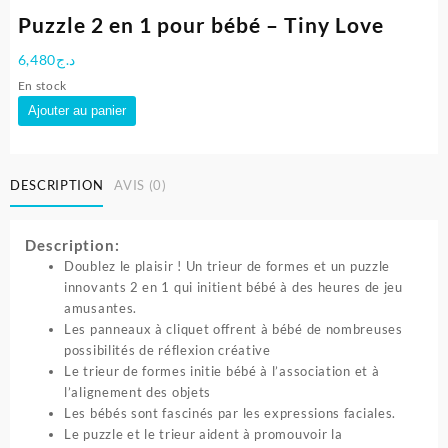
Puzzle 2 en 1 pour bébé – Tiny Love
6,480
د.ج
En stock
quantité
Ajouter au panier
de
Puzzle
2
DESCRIPTION
AVIS (0)
en
1
pour
Description:
bébé
Doublez le plaisir ! Un trieur de formes et un puzzle
-
innovants 2 en 1 qui initient bébé à des heures de jeu
Tiny
amusantes.
Love
Les panneaux à cliquet offrent à bébé de nombreuses
possibilités de réflexion créative
Le trieur de formes initie bébé à l’association et à
l’alignement des objets
Les bébés sont fascinés par les expressions faciales.
Le puzzle et le trieur aident à promouvoir la