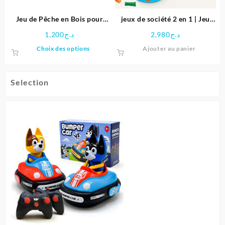
Jeu de Pêche en Bois pour
jeux de société 2 en 1 | Jeu
Enfants
d’équilibre & Ludo
1,200
د.ج
2,980
د.ج
Ce
Choix des options
Ajouter au panier
produit
a
plusieurs
Selection
variations.
Les
options
peuvent
être
choisies
sur
la
page
du
produit