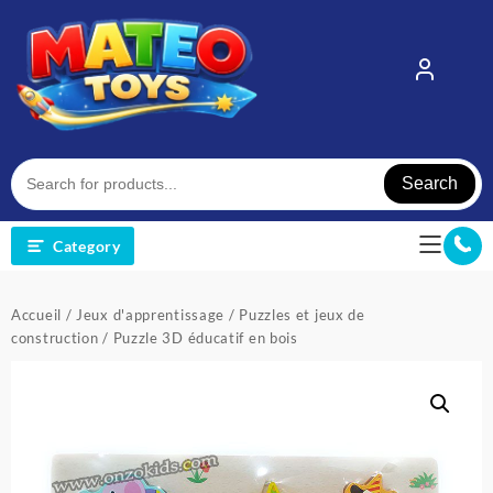
Skip
to
content
Search
Category
Accueil
/
Jeux d'apprentissage
/
Puzzles et jeux de
construction
/ Puzzle 3D éducatif en bois