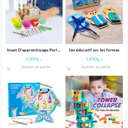
Jouet D’apprentissage Perles
Jeu éducatif sur les formes
arc-en-ciel en Bois
2,200
د.ج
1,650
د.ج
Ajouter au panier
Ajouter au panier