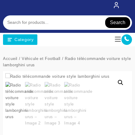
Skip
to
content
Search
Category
Accueil
/
Véhicule et Football
/ Radio télécommande voiture style
lamborghini urus