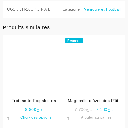
UGS :
JH-16C / JH-37B
Catégorie :
Véhicule et Football
Produits similaires
Promo !
Trottinette Règlable en
Magi balle d’éveil des P’tits
Hauteur Pliable
Copains – Vtech
Le
Le
9,900
د.ج
7,700
د.ج
7,180
د.ج
prix
prix
Ce
Choix des options
Ajouter au panier
initial
actuel
produit
était :
est :