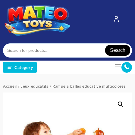
Skip
to
content
Search
Category
Accueil
/
Jeux éducatifs
/ Rampe à balles éducative multicolores