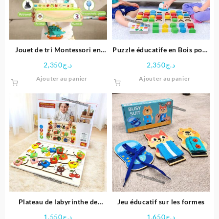
Jouet de tri Montessori en
Puzzle éducatife en Bois pour
bois éducative
Enfants
2,350
د.ج
2,350
د.ج
Ajouter au panier
Ajouter au panier
Plateau de labyrinthe de
Jeu éducatif sur les formes
positionnement en bois-
1,550
د.ج
1,650
د.ج