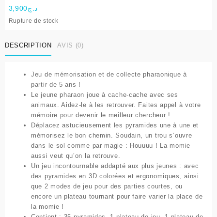
3,900
د.ج
Rupture de stock
DESCRIPTION
AVIS (0)
Jeu de mémorisation et de collecte pharaonique à
partir de 5 ans !
Le jeune pharaon joue à cache-cache avec ses
animaux. Aidez-le à les retrouver. Faites appel à votre
mémoire pour devenir le meilleur chercheur !
Déplacez astucieusement les pyramides une à une et
mémorisez le bon chemin. Soudain, un trou s’ouvre
dans le sol comme par magie : Houuuu ! La momie
aussi veut qu’on la retrouve.
Un jeu incontournable addapté aux plus jeunes : avec
des pyramides en 3D colorées et ergonomiques, ainsi
que 2 modes de jeu pour des parties courtes, ou
encore un plateau tournant pour faire varier la place de
la momie !
Contient : 35 pyramides, 1 plateau de jeu, 1 plateau de