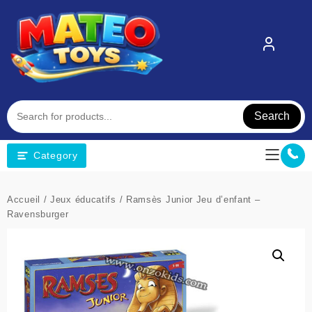
Skip
to
content
Search
Category
Accueil
/
Jeux éducatifs
/ Ramsès Junior Jeu d’enfant –
Ravensburger