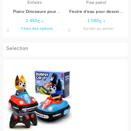
Piano Dinosaure pour
Feutre d’eau pour dessiner
Enfants
Paw patrol
2,450
د.ج
1,580
د.ج
Ce
Choix des options
Ajouter au panier
produit
a
plusieurs
Selection
variations.
Les
options
peuvent
être
choisies
sur
la
page
du
produit