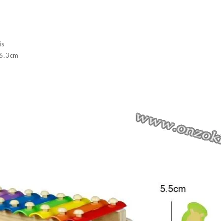
is
16.3cm