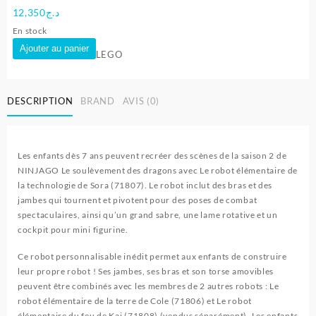
12,350
د.ج
En stock
quantité
Ajouter au panier
LEGO
de
Robot
élémentaire
DESCRIPTION
BRAND
AVIS (0)
de
la
technologie
de
Les enfants dès 7 ans peuvent recréer des scènes de la saison 2 de
Sora
NINJAGO Le soulèvement des dragons avec Le robot élémentaire de
-
la technologie de Sora (71807). Le robot inclut des bras et des
LEGO
jambes qui tournent et pivotent pour des poses de combat
spectaculaires, ainsi qu’un grand sabre, une lame rotative et un
cockpit pour mini figurine.
Ce robot personnalisable inédit permet aux enfants de construire
leur propre robot ! Ses jambes, ses bras et son torse amovibles
peuvent être combinés avec les membres de 2 autres robots : Le
robot élémentaire de la terre de Cole (71806) et Le robot
élémentaire du feu de Kai (71808) (vendus séparément). Les enfants