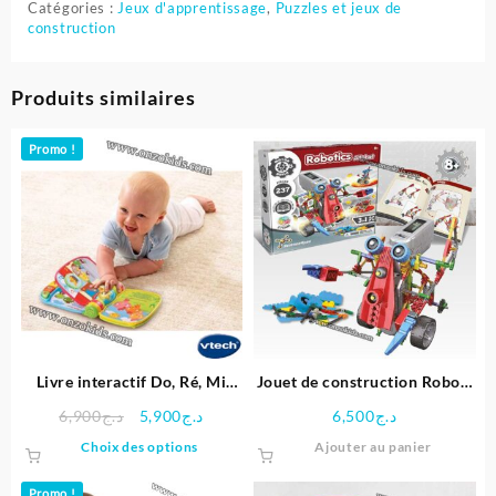
Catégories :
Jeux d'apprentissage
,
Puzzles et jeux de
construction
Produits similaires
Promo !
Livre interactif Do, Ré, Mi
Jouet de construction Robot-
super livre enchanté
Alfabo
Le
Le
6,900
د.ج
5,900
د.ج
6,500
د.ج
prix
prix
Ce
Choix des options
Ajouter au panier
initial
actuel
produit
était :
est :
a
Promo !