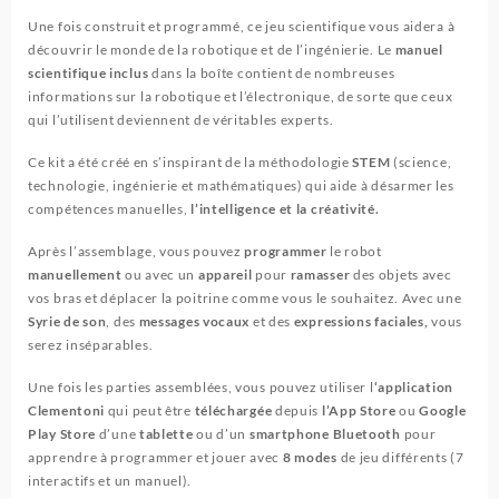
Une fois construit et programmé, ce jeu scientifique vous aidera à
découvrir le monde de la robotique et de l’ingénierie. Le
manuel
scientifique inclus
dans la boîte contient de nombreuses
informations sur la robotique et l’électronique, de sorte que ceux
qui l’utilisent deviennent de véritables experts.
Ce kit a été créé en s’inspirant de la méthodologie
STEM
(science,
technologie, ingénierie et mathématiques) qui aide à désarmer les
compétences manuelles,
l’intelligence et la créativité.
Après l’assemblage, vous pouvez
programmer
le robot
manuellement
ou avec un
appareil
pour
ramasser
des objets avec
vos bras et déplacer la poitrine comme vous le souhaitez. Avec une
Syrie de son
, des
messages vocaux
et des
expressions faciales,
vous
serez inséparables.
Une fois les parties assemblées, vous pouvez utiliser l
‘application
Clementoni
qui peut être
téléchargée
depuis
l’App Store
ou
Google
Play Store
d’une
tablette
ou d’un
smartphone Bluetooth
pour
apprendre à programmer et jouer avec
8 modes
de jeu différents (7
interactifs et un manuel).