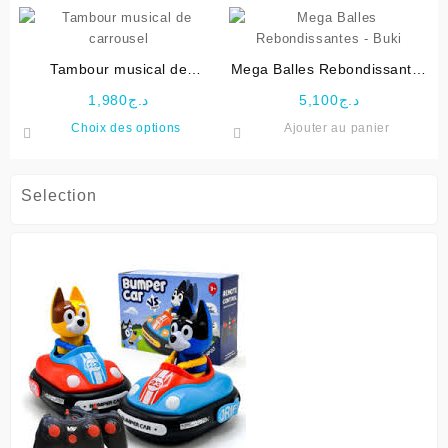
Tambour musical de
Mega Balles Rebondissantes
carrousel
– Buki
1,980
د.ج
5,100
د.ج
Ce
Choix des options
Ajouter au panier
produit
a
plusieurs
Selection
variations.
Les
options
peuvent
être
choisies
sur
la
page
du
produit