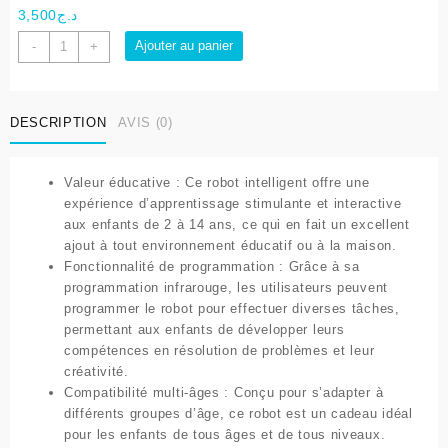
3,500
د.ج
quantité
Ajouter au panier
-
+
de
Robot
jouet
DESCRIPTION
AVIS (0)
programmable
intelligent
avec
Valeur éducative : Ce robot intelligent offre une
musique
expérience d’apprentissage stimulante et interactive
aux enfants de 2 à 14 ans, ce qui en fait un excellent
ajout à tout environnement éducatif ou à la maison.
Fonctionnalité de programmation : Grâce à sa
programmation infrarouge, les utilisateurs peuvent
programmer le robot pour effectuer diverses tâches,
permettant aux enfants de développer leurs
compétences en résolution de problèmes et leur
créativité.
Compatibilité multi-âges : Conçu pour s’adapter à
différents groupes d’âge, ce robot est un cadeau idéal
pour les enfants de tous âges et de tous niveaux.