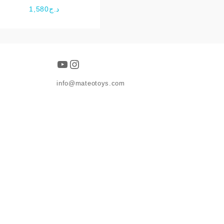
Paw patrol
1,580
د.ج
د.ج5,900.
YouTube
Instagram
info@mateotoys.com