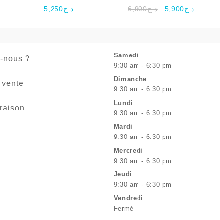
outils mécaniques – Hola
super livre enchanté
Le
Le
5,250
د.ج
6,900
د.ج
5,900
د.ج
prix
prix
initial
actuel
était :
est :
د.ج6,900.
Samedi
-nous ?
9:30 am - 6:30 pm
Dimanche
 vente
9:30 am - 6:30 pm
Lundi
vraison
9:30 am - 6:30 pm
Mardi
9:30 am - 6:30 pm
Mercredi
9:30 am - 6:30 pm
Jeudi
9:30 am - 6:30 pm
Vendredi
Fermé