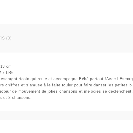
IS (0)
 13 cm
2 x LR6
n escargot rigolo qui roule et accompagne Bébé partout !Avec l’Escarg
s chiffres et s’amuse à le faire rouler pour faire danser les petites b
tecteur de mouvement de jolies chansons et mélodies se déclenchent
s et 2 chansons.