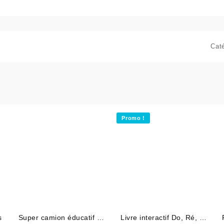
Cat
Promo !
s
Super camion éducatif à
Livre interactif Do, Ré, Mi