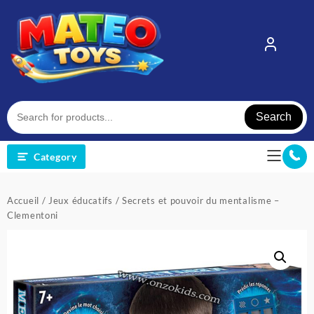
Skip
to
content
Search
Category
Accueil
/
Jeux éducatifs
/ Secrets et pouvoir du mentalisme –
Clementoni