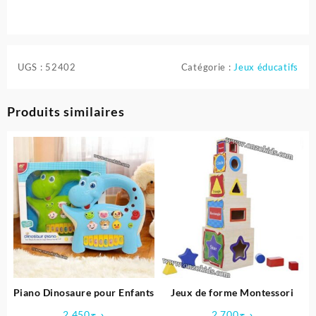
UGS :
52402
Catégorie :
Jeux éducatifs
Produits similaires
Piano Dinosaure pour Enfants
Jeux de forme Montessori
2,450
د.ج
2,700
د.ج