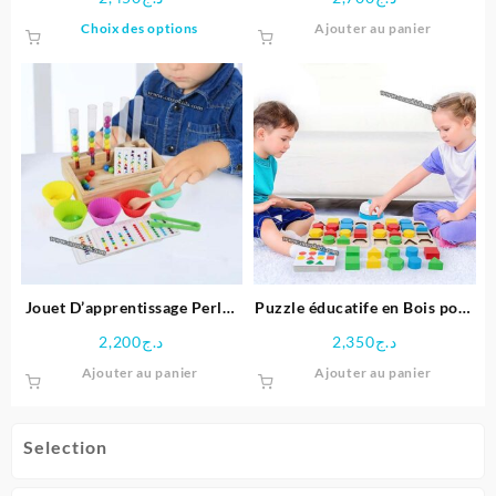
Ce
Choix des options
Ajouter au panier
produit
a
plusieurs
variations.
Les
options
peuvent
être
choisies
sur
la
page
Jouet D’apprentissage Perles
Puzzle éducatife en Bois pour
du
arc-en-ciel en Bois
Enfants
2,200
د.ج
2,350
د.ج
produit
Ajouter au panier
Ajouter au panier
Selection