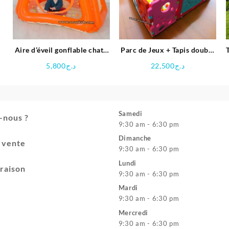
Aire d’éveil gonflable chat |
Parc de Jeux + Tapis double
Ludi
faces + 50 Balles pour Bébé
5,800
د.ج
22,500
د.ج
Samedi
-nous ?
9:30 am - 6:30 pm
Dimanche
e vente
9:30 am - 6:30 pm
Lundi
vraison
9:30 am - 6:30 pm
Mardi
9:30 am - 6:30 pm
Mercredi
9:30 am - 6:30 pm