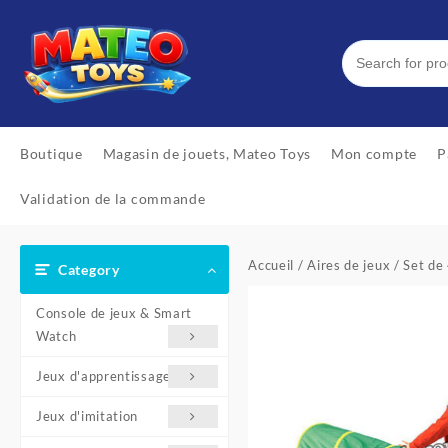
Skip
to
content
Boutique
Magasin de jouets, Mateo Toys
Mon compte
P
Validation de la commande
Accueil
/
Aires de jeux
/ Set de
Category
Console de jeux & Smart
Watch
Jeux d'apprentissage
Jeux d'imitation