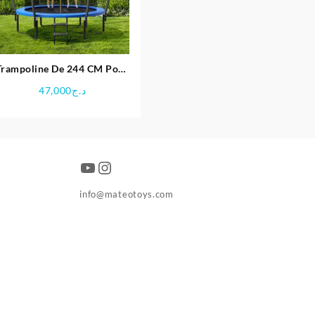
Trampoline De 244 CM Pour
Enfants
47,000
د.ج
YouTube
Instagram
info@mateotoys.com