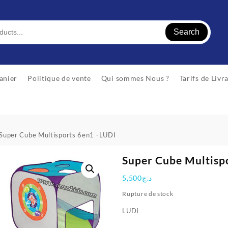
Search
anier
Politique de vente
Qui sommes Nous ?
Tarifs de Livr
Super Cube Multisports 6en1 -LUDI
Super Cube Multisp
5,500
د.ج
Rupture de stock
LUDI