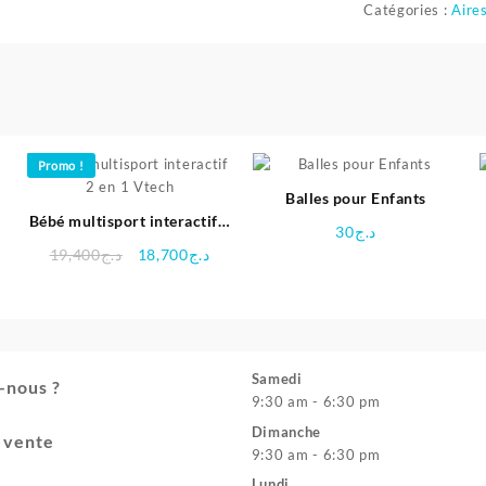
Catégories :
Aire
Promo !
Balles pour Enfants
Bébé multisport interactif 2
30
د.ج
en 1 Vtech
Le
Le
19,400
د.ج
18,700
د.ج
–
prix
prix
initial
actuel
était :
est :
د.ج18,700.
د.ج19,400.
Samedi
-nous ?
9:30 am - 6:30 pm
Dimanche
e vente
9:30 am - 6:30 pm
Lundi