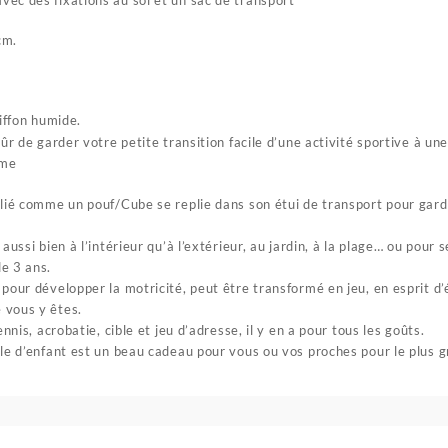
avec des fixations au sol et un sac de transport
cm.
iffon humide.
sûr de garder votre petite transition facile d’une activité sportive à u
ime
lié comme un pouf/Cube se replie dans son étui de transport pour garde
aussi bien à l’intérieur qu’à l’extérieur, au jardin, à la plage… ou pour 
e 3 ans.
 pour développer la motricité, peut être transformé en jeu, en esprit d
 vous y êtes.
ennis, acrobatie, cible et jeu d’adresse, il y en a pour tous les goûts.
le d’enfant est un beau cadeau pour vous ou vos proches pour le plus gra