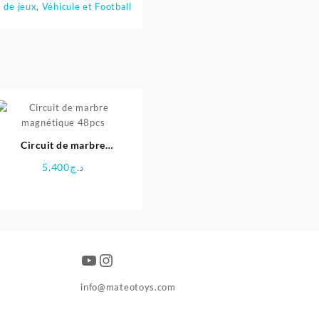
s de jeux
,
Véhicule et Football
Circuit de marbre
magnétique 48pcs
5,400
د.ج
YouTube
Instagram
info@mateotoys.com