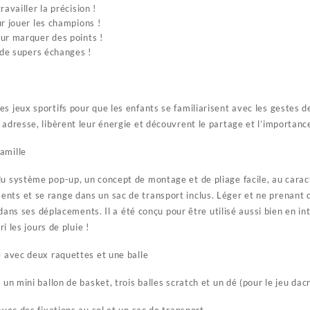
availler la précision !
r jouer les champions !
ur marquer des points !
 de supers échanges !
s jeux sportifs pour que les enfants se familiarisent avec les gestes de
 adresse, libèrent leur énergie et découvrent le partage et l’importance 
amille
u système pop-up, un concept de montage et de pliage facile, au caract
nts et se range dans un sac de transport inclus. Léger et ne prenant q
le dans ses déplacements. Il a été conçu pour être utilisé aussi bien en i
ri les jours de pluie !
é avec deux raquettes et une balle
 un mini ballon de basket, trois balles scratch et un dé (pour le jeu dac