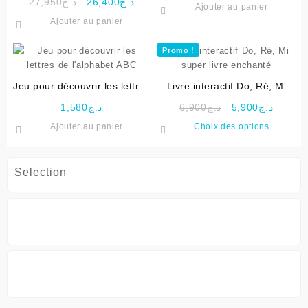
Le
Le
27,950
د.ج
26,400
د.ج
Ajouter au panier
prix
prix
Ajouter au panier
initial
actuel
était :
est :
Promo !
د.ج26,400.
د.ج27,950.
Jeu pour découvrir les lettres
Livre interactif Do, Ré, Mi
de l’alphabet ABC
super livre enchanté
Le
Le
1,580
د.ج
6,900
د.ج
5,900
د.ج
prix
prix
Ce
Ajouter au panier
Choix des options
initial
actuel
produit
était :
est :
a
د.ج6,900.
plusieu
Selection
variati
Les
options
peuven
être
choisie
sur
la
page