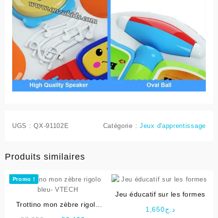
UGS :
QX-91102E
Catégorie :
Jeux d'apprentissage
Produits similaires
Promo !
Jeu éducatif sur les formes
Trottino mon zèbre rigolo
1,650
د.ج
bleu- VTECH