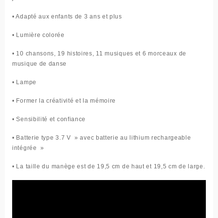
• Adapté aux enfants de 3 ans et plus
• Lumière colorée
• 10 chansons, 19 histoires, 11 musiques et 6 morceaux de
musique de danse
• Lampe
• Former la créativité et la mémoire
• Sensibilité et confiance
• Batterie type 3.7 V » avec batterie au lithium rechargeable
intégrée »
• La taille du manège est de 19,5 cm de haut et 19,5 cm de large.