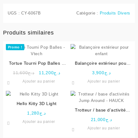
UGS :
CY-6067B
Catégorie :
Produits Divers
Produits similaires
Promo !
Tortue Tourni Pop Balles –
Balançoire extérieur pour
Vtech
enfant
Le
Le
11,600
د.ج
11,200
د.ج
3,900
د.ج
prix
prix
Ajouter au panier
Ajouter au panier
initial
actuel
était :
est :
د.ج11,200.
د.ج11,600.
Hello Kitty 3D Light
Trotteur / base d’activités
1,280
د.ج
Jump Around – HAUCK
21,000
د.ج
Ajouter au panier
Ajouter au panier