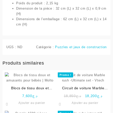
Poids du produit : 2,15 kg
Dimension de la pièce : 32 cm (L) x 32 cm (L) x 0,9 cm
(H)
Dimensions de l’emballage : 62 cm (L) x 32 cm (L) x 14
cm (H)
UGS :
ND
Catégorie :
Puzzles et jeux de construction
Produits similaires
Promo !
Blocs de tissu doux et
Circuit de voiture Marble
amusants pour bébés | Molto
rush -Ultimate set – Vtech
Le
Le
7,600
د.ج
18,850
د.ج
18,200
د.ج
prix
prix
Ajouter au panier
Ajouter au panier
initial
actuel
était :
est :