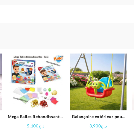
t
Mega Balles Rebondissantes
Balançoire extérieur pour
– Buki
enfant
5,100
د.ج
3,900
د.ج