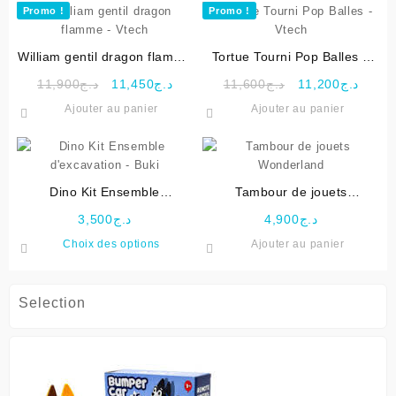
Promo !
Promo !
William gentil dragon flamme
Tortue Tourni Pop Balles –
– Vtech
Vtech
Le
Le
Le
Le
11,900
د.ج
11,450
د.ج
11,600
د.ج
11,200
د.ج
prix
prix
prix
prix
Ajouter au panier
Ajouter au panier
initial
actuel
initial
actuel
était :
est :
était :
est :
د.ج11,600.
د.ج11,450.
د.ج11,900.
Dino Kit Ensemble
Tambour de jouets
d’excavation – Buki
Wonderland
3,500
د.ج
4,900
د.ج
Ce
Choix des options
Ajouter au panier
produit
a
plusieurs
Selection
variations.
Les
options
peuvent
être