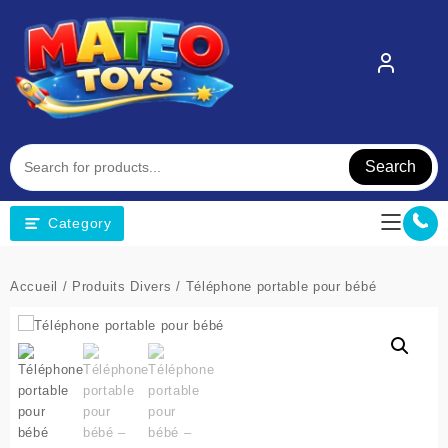
Skip
to
content
Search
Category
Accueil
/
Produits Divers
/ Téléphone portable pour bébé