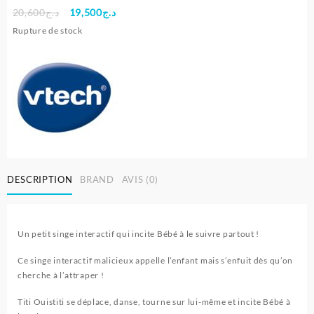
Le
Le
20,600
د.ج
19,500
د.ج
prix
prix
Rupture de stock
initial
actuel
était :
est :
د.ج19,500.
د.ج20,600.
DESCRIPTION
BRAND
AVIS (0)
Un petit singe interactif qui incite Bébé à le suivre partout !
Ce singe interactif malicieux appelle l’enfant mais s’enfuit dès qu’on
cherche à l’attraper !
Titi Ouistiti se déplace, danse, tourne sur lui-même et incite Bébé à