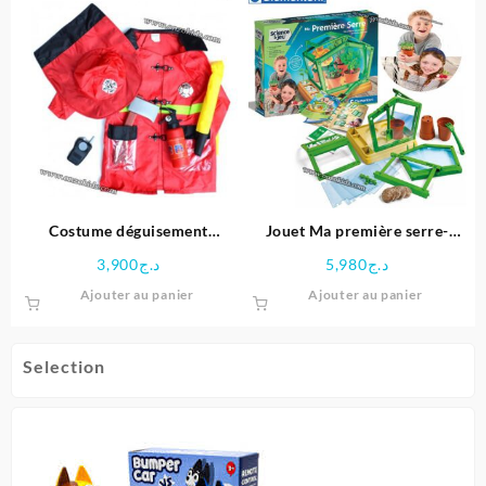
د.ج7,500.
د.ج8,100.
plusieu
variatio
Les
options
peuven
être
choisie
sur
la
page
Costume déguisement
Jouet Ma première serre-
du
pompier pour enfant
clementoni
3,900
د.ج
5,980
د.ج
produit
Ajouter au panier
Ajouter au panier
Selection