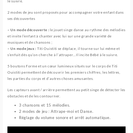
le suivre.
2 modes de jeu sont proposés pour accompagner votre enfant dans
ses découvertes
– Un mode découverte :
le jouet singe danse au rythme des mélodies
et invite l’enfant à chanter avec lui sur une grande variété de
musiques et de chansons ;
– Un mode jeux :
Titi Ouistiti se déplace, il tourne sur lui même et
s’enfuit dès qu’on cherche à l’attraper…Il incite Bébé à le suivre.
5 boutons Forme et un cœur lumineux situés sur le corps de Titi
Ouistiti permettent de découvrir les premiers chiffres, les lettres,
les parties du corps et d’autres choses amusantes.
Les capteurs avant / arrière permettent au petit singe de détecter les
obstacles et de les contourner.
3 chansons et 15 mélodies.
2 modes de jeu : Attrape-moi et Danse.
Réglage du volume sonore et arrêt automatique.