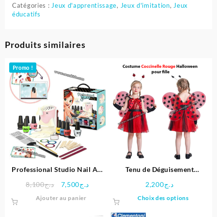
Catégories :
Jeux d'apprentissage
,
Jeux d'imitation
,
Jeux
éducatifs
Produits similaires
Promo !
Professional Studio Nail Art
Tenu de Déguisement
– Buki
Coccinelle pour fille
Le
Le
8,100
د.ج
7,500
د.ج
2,200
د.ج
prix
prix
Ce
Ajouter au panier
Choix des options
initial
actuel
produit
était :
est :
a