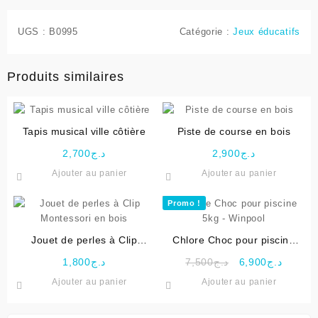
UGS :
B0995
Catégorie :
Jeux éducatifs
Produits similaires
Tapis musical ville côtière
Piste de course en bois
2,700
د.ج
2,900
د.ج
Ajouter au panier
Ajouter au panier
Promo !
Jouet de perles à Clip
Chlore Choc pour piscine
Montessori en bois
5kg – Winpool
Le
Le
1,800
د.ج
7,500
د.ج
6,900
د.ج
prix
prix
Ajouter au panier
Ajouter au panier
initial
actuel
était :
est :