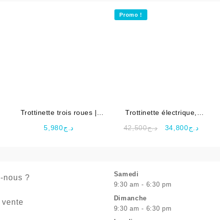
Promo !
Trottinette trois roues |
Trottinette électrique,
Baby gaté
Scooter rechargeable EVO
Le
Le
5,980
د.ج
42,500
د.ج
34,800
د.ج
Pro
ix
prix
prix
tuel
initial
actuel
t :
était :
est :
د.ج42,500.
د.ج9,900.
Samedi
-nous ?
9:30 am - 6:30 pm
Dimanche
 vente
9:30 am - 6:30 pm