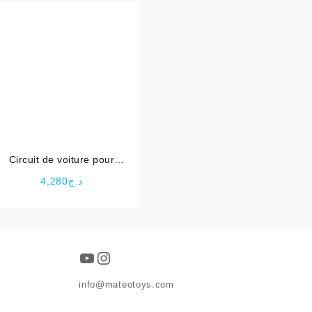
Circuit de voiture pour
enfant Race Car Magic
4,280
د.ج
د.ج34,800.
YouTube
Instagram
info@mateotoys.com