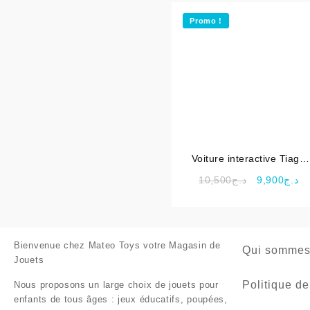
Promo !
Voiture interactive Tiago
Maxi Bolide Magic Moov
Le
Le
10,500
د.ج
9,900
د.ج
pour enfant | Vtech
prix
pr
initial
ac
était :
es
د.ج10,500.
Bienvenue chez
Mateo Toys votre Magasin de
Qui sommes
Jouets
Politique de
Nous proposons un large choix de jouets pour
enfants de tous âges : jeux éducatifs, poupées,