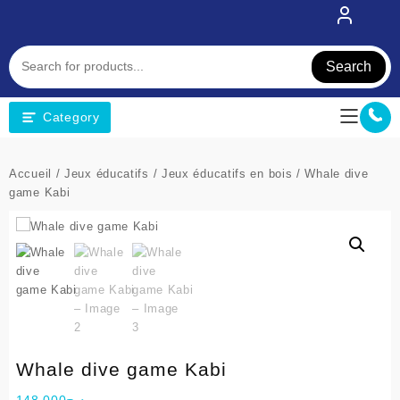
Skip
to
content
Search
Category
Accueil
/
Jeux éducatifs
/
Jeux éducatifs en bois
/ Whale dive
game Kabi
Whale dive game Kabi
148,000
د.ج