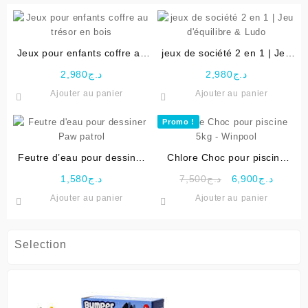
Jeux pour enfants coffre au
jeux de société 2 en 1 | Jeu
trésor en bois
d’équilibre & Ludo
2,980
د.ج
2,980
د.ج
Ajouter au panier
Ajouter au panier
Promo !
Feutre d’eau pour dessiner
Chlore Choc pour piscine
Paw patrol
5kg – Winpool
Le
Le
1,580
د.ج
7,500
د.ج
6,900
د.ج
prix
prix
Ajouter au panier
Ajouter au panier
initial
actuel
était :
est :
د.ج7,500.
Selection