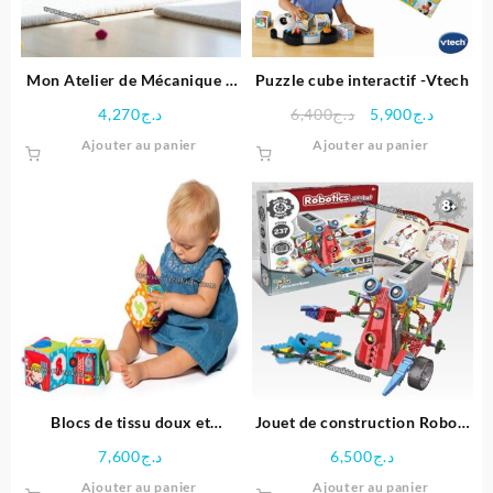
Mon Atelier de Mécanique –
Puzzle cube interactif -Vtech
Hydravion et Aéroglisseur –
Le
Le
4,270
د.ج
6,400
د.ج
5,900
د.ج
Clementoni
prix
prix
Ajouter au panier
Ajouter au panier
initial
actuel
était :
est :
د.ج6,400.
Blocs de tissu doux et
Jouet de construction Robot-
amusants pour bébés | Molto
Alfabo
7,600
د.ج
6,500
د.ج
Ajouter au panier
Ajouter au panier