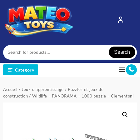
Skip
to
content
Search
Category
Accueil
/
Jeux d'apprentissage
/
Puzzles et jeux de
construction
/ Wildlife – PANORAMA – 1000 puzzle – Clementoni