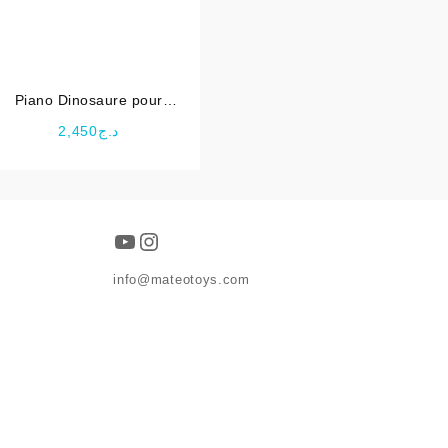
Piano Dinosaure pour
Enfants
2,450
د.ج
YouTube
Instagram
info@mateotoys.com