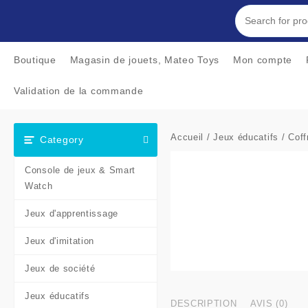
Skip
to
content
Boutique
Magasin de jouets, Mateo Toys
Mon compte
Validation de la commande
Accueil
/
Jeux éducatifs
/ Coff
Category
Console de jeux & Smart
Watch
Jeux d'apprentissage
Jeux d'imitation
Jeux de société
Jeux éducatifs
DESCRIPTION
AVIS (0)