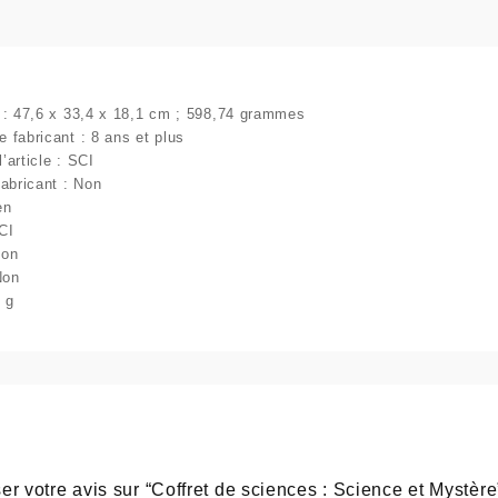
:
 : 47,6 x 33,4 x 18,1 cm ; 598,74 grammes
 fabricant : 8 ans et plus
article ‎: SCI
abricant : Non
en
CI
Non
Non
9 g
er votre avis sur “Coffret de sciences : Science et Mystère