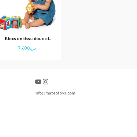
Blocs de tissu doux et
amusants pour bébés |
7,600
د.ج
Molto
YouTube
Instagram
info@mateotoys.com