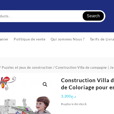
Search
anier
Politique de vente
Qui sommes Nous ?
Tarifs de Livr
/
Puzzles et jeux de construction
/ Construction Villa de campagne | Je
Construction Villa 
de Coloriage pour e
3,200
د.ج
Rupture de stock