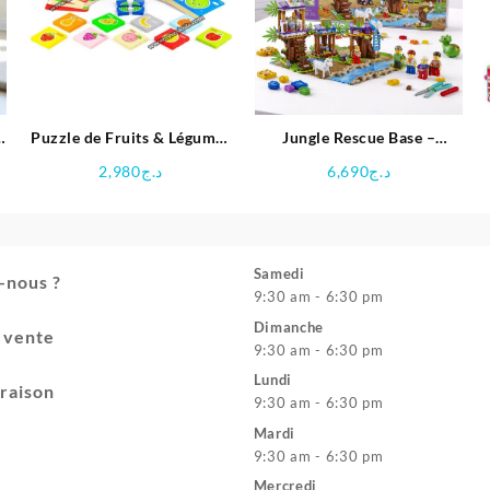
–
Puzzle de Fruits & Légumes
Jungle Rescue Base –
–
82 pièces avec 21 carte
Aventure Magique dans la
2,980
د.ج
6,690
د.ج
d’apprentissage pour enfant
Chambre Bébé
– Dubie
Samedi
-nous ?
9:30 am - 6:30 pm
Dimanche
e vente
9:30 am - 6:30 pm
Lundi
vraison
9:30 am - 6:30 pm
Mardi
9:30 am - 6:30 pm
Mercredi