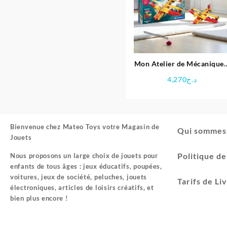
Mon Atelier de Mécanique 
Hydravion et Aéroglisseur 
4,270
د.ج
Clementoni
Bienvenue chez
Mateo Toys votre Magasin de
Qui sommes
Jouets
Politique d
Nous proposons un large choix de jouets pour
enfants de tous âges : jeux éducatifs, poupées,
voitures, jeux de société, peluches, jouets
Tarifs de Li
électroniques, articles de loisirs créatifs, et
bien plus encore !