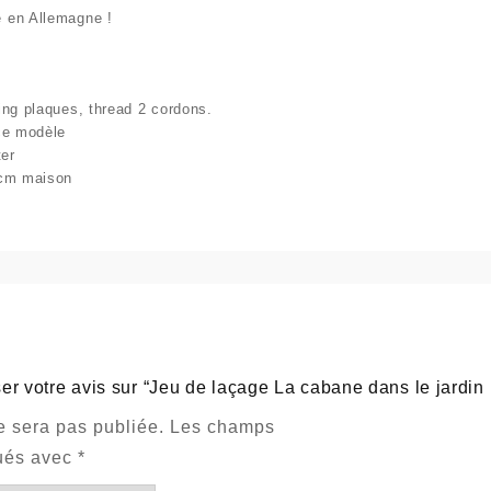
ée en Allemagne !
ing plaques, thread 2 cordons.
ce modèle
ter
 cm maison
ser votre avis sur “Jeu de laçage La cabane dans le jardin
e sera pas publiée.
Les champs
qués avec
*