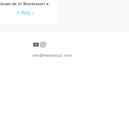
Jouet de tri Montessori en
bois éducative
2,350
د.ج
YouTube
Instagram
info@mateotoys.com