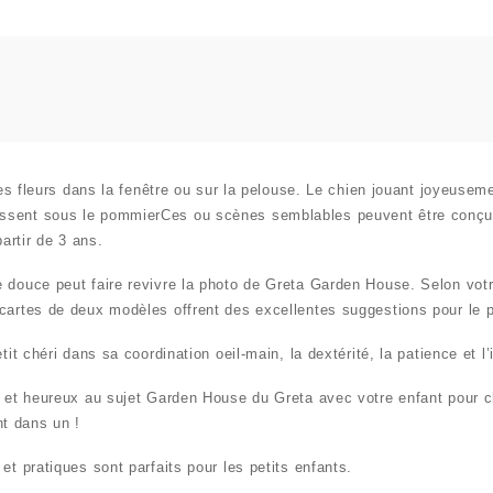
 les fleurs dans la fenêtre ou sur la pelouse. Le chien jouant joyeusem
ssent sous le pommierCes ou scènes semblables peuvent être conçus 
partir de 3 ans.
e douce peut faire revivre la photo de Greta Garden House. Selon vo
cartes de deux modèles offrent des excellentes suggestions pour le p
etit chéri dans sa coordination oeil-main, la dextérité, la patience et l
es et heureux au sujet Garden House du Greta avec votre enfant pour 
t dans un !
et pratiques sont parfaits pour les petits enfants.