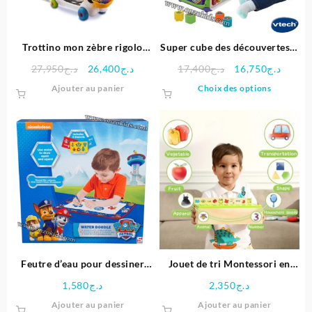
Trottino mon zèbre rigolo
Super cube des découvertes –
bleu- VTECH
Vtech
Le
Le
Le
Le
27,950
د.ج
26,400
د.ج
17,400
د.ج
16,750
د.ج
prix
prix
prix
prix
Ce
Ajouter au panier
Choix des options
initial
actuel
initial
actuel
produit
était :
est :
était :
est :
a
د.ج27,950.
د.ج26,400.
د.ج17,400.
plusieu
variatio
Les
options
peuven
être
choisie
sur
la
page
Feutre d’eau pour dessiner
Jouet de tri Montessori en
du
Paw patrol
bois éducative
1,580
د.ج
2,350
د.ج
produit
Ajouter au panier
Ajouter au panier