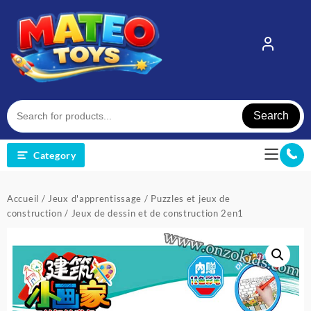
Skip
to
content
Search
Category
Accueil
/
Jeux d'apprentissage
/
Puzzles et jeux de
construction
/ Jeux de dessin et de construction 2en1