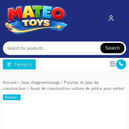
Skip
to
content
Search
Category
Accueil
/
Jeux d'apprentissage
/
Puzzles et jeux de
construction
/ Jouet de construction voiture de police pour enfant
Promo !