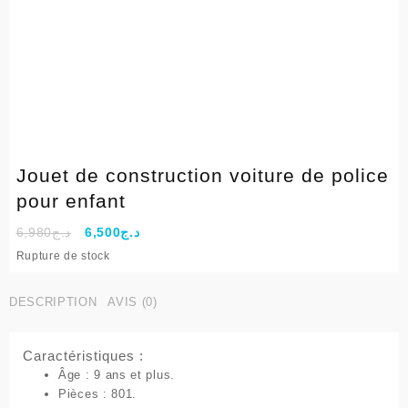
Jouet de construction voiture de police
pour enfant
Le
Le
6,980
د.ج
6,500
د.ج
prix
prix
Rupture de stock
initial
actuel
était :
est :
DESCRIPTION
AVIS (0)
د.ج6,500.
د.ج6,980.
Caractéristiques :
Âge : 9 ans et plus.
Pièces : 801.