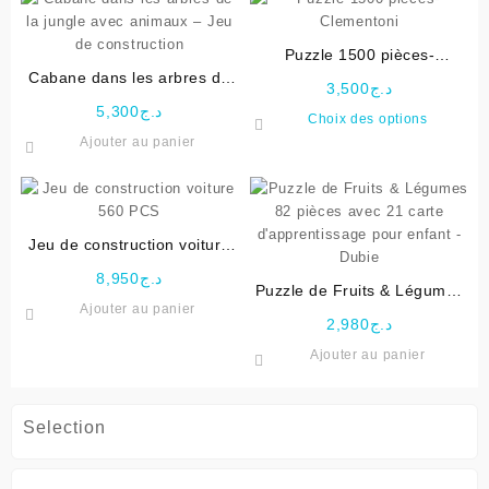
Puzzle 1500 pièces-
Cabane dans les arbres de
Clementoni
3,500
د.ج
la jungle avec animaux – Jeu
5,300
د.ج
Ce
Choix des options
de construction
produit
Ajouter au panier
a
plusieu
variati
Les
Jeu de construction voiture
options
560 PCS
peuven
8,950
د.ج
Puzzle de Fruits & Légumes
être
Ajouter au panier
82 pièces avec 21 carte
choisie
2,980
د.ج
d’apprentissage pour enfant
sur
Ajouter au panier
– Dubie
la
page
du
Selection
produit