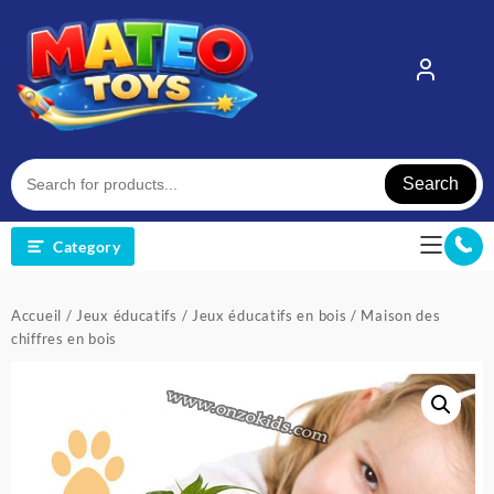
Skip
to
content
Search
Category
Accueil
/
Jeux éducatifs
/
Jeux éducatifs en bois
/ Maison des
chiffres en bois