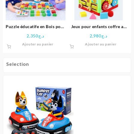
Puzzle éducatife en Bois pour
Jeux pour enfants coffre au
Enfants
trésor en bois
2,350
د.ج
2,980
د.ج
Ajouter au panier
Ajouter au panier
Selection