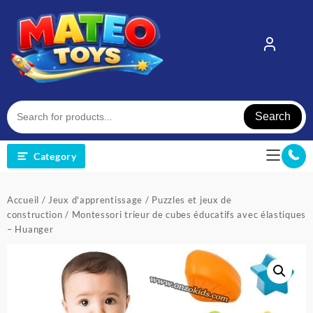
Skip
to
content
Search
Category
Accueil
/
Jeux d'apprentissage
/
Puzzles et jeux de
construction
/ Montessori trieur de cubes éducatifs avec élastiques
– Huanger