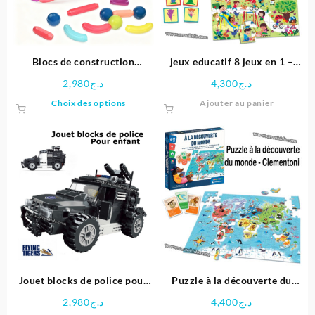
Blocs de construction
jeux educatif 8 jeux en 1 –
magnétiques 42 pièces pour
Clementoni
2,980
د.ج
4,300
د.ج
enfants
Ce
Choix des options
Ajouter au panier
produit
a
plusieurs
variations.
Les
options
peuvent
être
choisies
sur
la
page
Jouet blocks de police pour
Puzzle à la découverte du
du
enfant
monde – Clementoni
2,980
د.ج
4,400
د.ج
produit