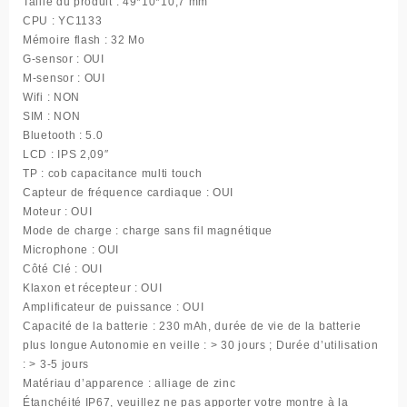
Taille du produit : 49*10*10,7 mm
CPU : YC1133
Mémoire flash : 32 Mo
G-sensor : OUI
M-sensor : OUI
Wifi : NON
SIM : NON
Bluetooth : 5.0
LCD : IPS 2,09″
TP : cob capacitance multi touch
Capteur de fréquence cardiaque : OUI
Moteur : OUI
Mode de charge : charge sans fil magnétique
Microphone : OUI
Côté Clé : OUI
Klaxon et récepteur : OUI
Amplificateur de puissance : OUI
Capacité de la batterie : 230 mAh, durée de vie de la batterie
plus longue Autonomie en veille : > 30 jours ; Durée d’utilisation
: > 3-5 jours
Matériau d’apparence : alliage de zinc
Étanchéité IP67, veuillez ne pas apporter votre montre à la