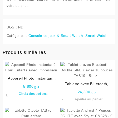
Watch, vous aurez tout ce dont vous avez besoin directement sur
votre poignet.
UGS :
ND
Catégories :
Console de jeux & Smart Watch
,
Smart Watch
Produits similaires
Appareil Photo Instantané
Pour Enfants Avec
Tablette avec Bluetooth,
5,800
د.ج
Impression
Double SIM, clavier 10
24,300
د.ج
Ce
Choix des options
pouces TAB19 – Benzo
produit
Ajouter au panier
a
plusieurs
variations.