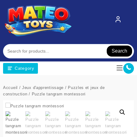
Skip
to
content
Search
Category
Accueil
/
Jeux d'apprentissage
/
Puzzles et jeux de
construction
/ Puzzle tangram montessori