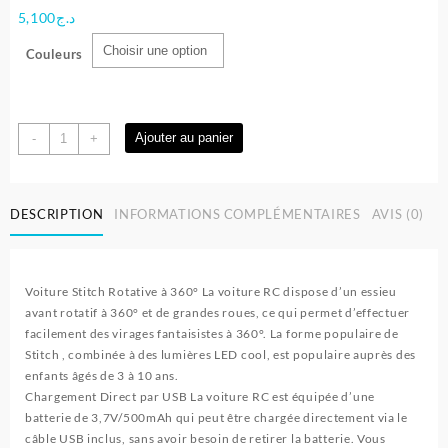
5,100
د.ج
Couleurs
quantité
Ajouter au panier
-
+
de
Voiture
de
DESCRIPTION
INFORMATIONS COMPLÉMENTAIRES
AVIS (0)
cascade
télécommandée
Stitch
Voiture Stitch Rotative à 360° La voiture RC dispose d’un essieu
avant rotatif à 360° et de grandes roues, ce qui permet d’effectuer
facilement des virages fantaisistes à 360°. La forme populaire de
Stitch , combinée à des lumières LED cool, est populaire auprès des
enfants âgés de 3 à 10 ans.
Chargement Direct par USB La voiture RC est équipée d’une
batterie de 3,7V/500mAh qui peut être chargée directement via le
câble USB inclus, sans avoir besoin de retirer la batterie. Vous